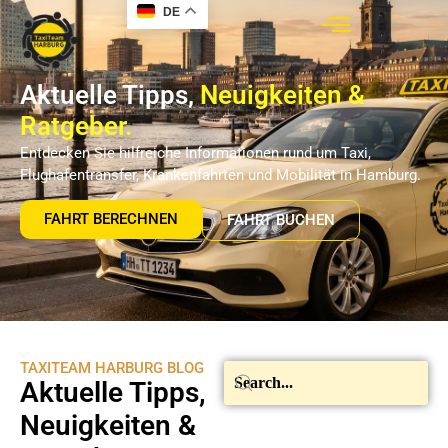
DE
Aktuelle Tipps,
Neuigkeiten &
Ratgeber.
Entdecken Sie hilfreiche Informationen rund um Taxi,
Flughafentransfer, Krankenfahrten und Mobilität in Hamburg.
FAHRT BERECHNEN
FAHRT BUCHEN
TAXITEAM HARBURG BLOG
Aktuelle Tipps,
Neuigkeiten &