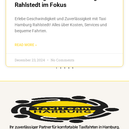
Rahlstedt im Fokus
Erlebe Geschwindigkeit und Zuverlässigkeit mit Taxi
Hamburg Rahlstedt! Alles über Kosten, Services und
bequeme Fahrten.
READ MORE »
December 23, 2024
No Comments
1
2
3
4
5
Ihr zuverlässiger Partner für komfortable Taxifahrten in Hamburg.