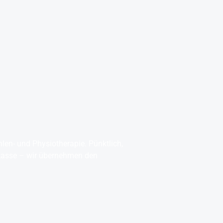
er Abholservice
Unser Großraumtaxi Service
Kranken
Impressum
Mehr
hlen- und Physiotherapie. Pünktlich,
nkasse – wir übernehmen den