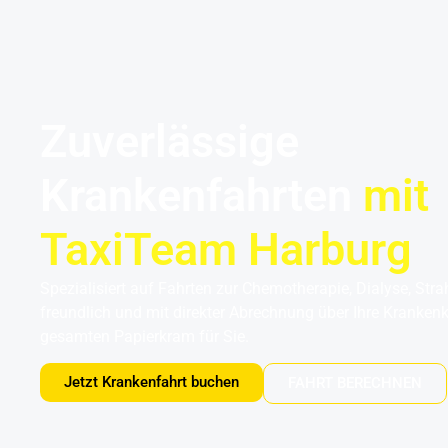
Flughafentransfer Hamburg
Uns
Zuverlässige
Krankenfahrten
mit
TaxiTeam Harburg
Spezialisiert auf Fahrten zur Chemotherapie, Dialyse, Stra
freundlich und mit direkter Abrechnung über Ihre Kranke
gesamten Papierkram für Sie.
Jetzt Krankenfahrt buchen
FAHRT BERECHNEN