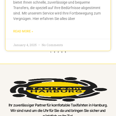
bietet Ihnen schnelle, zuverlässige und bequeme
Transfers, die speziell auf Ihre Bedürfnisse abgestimmt
sind. Mit unserem Service wird Ihre Fortbewegung zum
Vergnügen. Hier erfahren Sie alles über
READ MORE »
January 4, 2025
No Comments
1
2
3
4
5
Ihr zuverlässiger Partner für komfortable Taxifahrten in Hamburg.
Wir sind rund um die Uhr für Sie da und bringen Sie sicher und
pünktlich an Ihr Ziel.