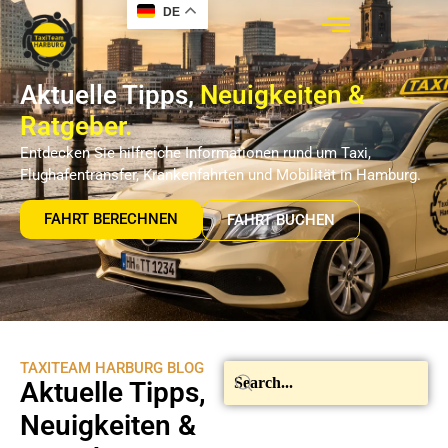
DE
Aktuelle Tipps,
Neuigkeiten &
Ratgeber.
Entdecken Sie hilfreiche Informationen rund um Taxi,
Flughafentransfer, Krankenfahrten und Mobilität in Hamburg.
FAHRT BERECHNEN
FAHRT BUCHEN
TAXITEAM HARBURG BLOG
Aktuelle Tipps,
Neuigkeiten &