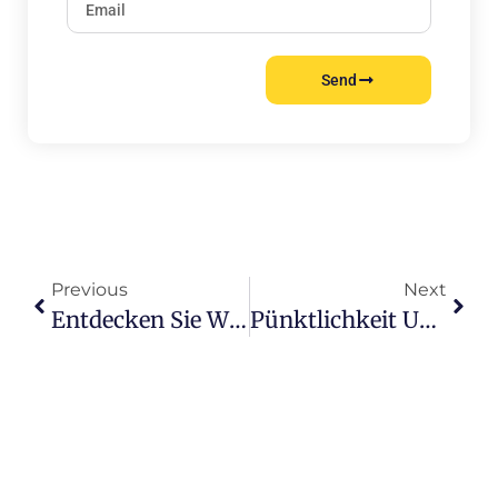
Send
Previous
Next
Entdecken Sie Winsen Luhe: Das Tor Für Touristen Mit Taxi Team Harburg
Pünktlichkeit Und Komfort: Ihr Zuverlässiger Flughafentransfer In Neu Wulmstorf