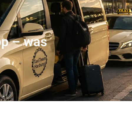
er Abholservice
Unser Großraumtaxi Service
Kranken
Impressum
Mehr
pp – was