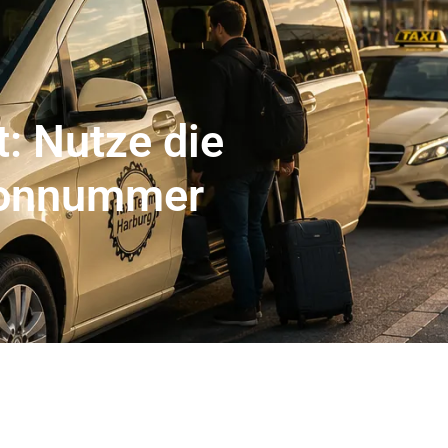
er Abholservice
Unser Großraumtaxi Service
Kranken
Impressum
Mehr
t: Nutze die
fonnummer