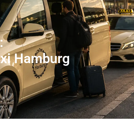
er Abholservice
Unser Großraumtaxi Service
Kranken
Impressum
Mehr
:
axi Hamburg