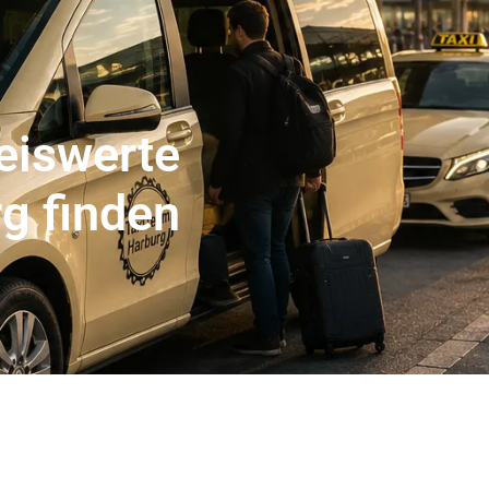
er Abholservice
Unser Großraumtaxi Service
Kranken
Impressum
Mehr
eiswerte
rg finden