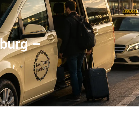
er Abholservice
Unser Großraumtaxi Service
Kranken
Impressum
Mehr
rburg –