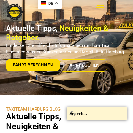
DE
Aktuelle Tipps,
Neuigkeiten &
Ratgeber.
Entdecken Sie hilfreiche Informationen rund um Taxi,
Flughafentransfer, Krankenfahrten und Mobilität in Hamburg.
FAHRT BERECHNEN
FAHRT BUCHEN
TAXITEAM HARBURG BLOG
Aktuelle Tipps,
Neuigkeiten &