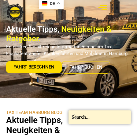
DE
Aktuelle Tipps,
Neuigkeiten &
Ratgeber.
Entdecken Sie hilfreiche Informationen rund um Taxi,
Flughafentransfer, Krankenfahrten und Mobilität in Hamburg.
FAHRT BERECHNEN
FAHRT BUCHEN
TAXITEAM HARBURG BLOG
Aktuelle Tipps,
Neuigkeiten &