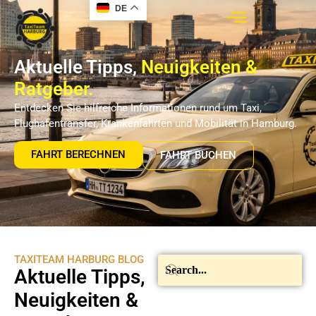
DE
Aktuelle Tipps,
Neuigkeiten &
Ratgeber.
Entdecken Sie hilfreiche Informationen rund um Taxi,
Flughafentransfer, Krankenfahrten und Mobilität in Hamburg.
FAHRT BERECHNEN
FAHRT BUCHEN
TAXITEAM HARBURG BLOG
Aktuelle Tipps,
Neuigkeiten &