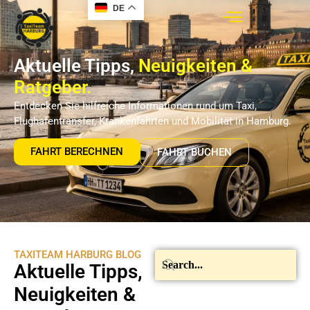
DE
Aktuelle Tipps,
Neuigkeiten &
Ratgeber.
Entdecken Sie hilfreiche Informationen rund um Taxi,
Flughafentransfer, Krankenfahrten und Mobilität in Hamburg.
FAHRT BERECHNEN
FAHRT BUCHEN
TAXITEAM HARBURG BLOG
Aktuelle Tipps,
Neuigkeiten &