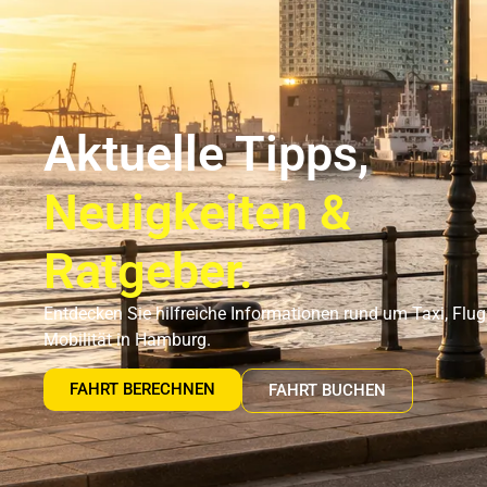
Flughafentransfer Hamburg
Uns
Aktuelle Tipps,
Neuigkeiten &
Ratgeber.
Entdecken Sie hilfreiche Informationen rund um Taxi, Flu
Mobilität in Hamburg.
FAHRT BERECHNEN
FAHRT BUCHEN