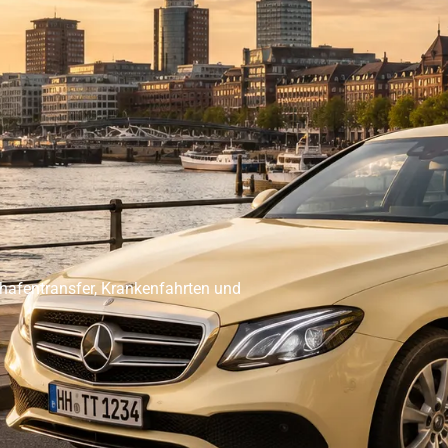
er Abholservice
Unser Großraumtaxi Service
Kranken
Impressum
Mehr
ghafentransfer, Krankenfahrten und