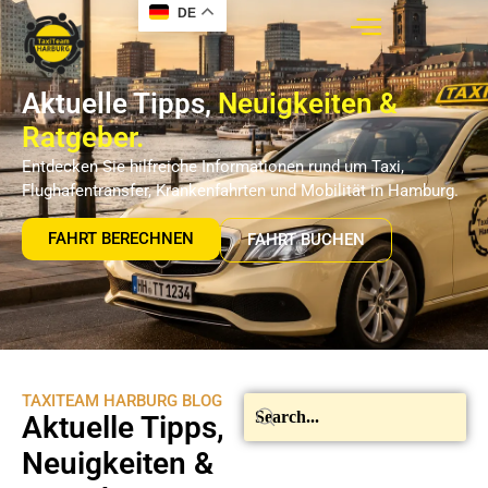
DE
Aktuelle Tipps,
Neuigkeiten &
Ratgeber.
Entdecken Sie hilfreiche Informationen rund um Taxi,
Flughafentransfer, Krankenfahrten und Mobilität in Hamburg.
FAHRT BERECHNEN
FAHRT BUCHEN
TAXITEAM HARBURG BLOG
Aktuelle Tipps,
Neuigkeiten &