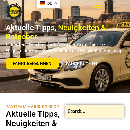
DE
Aktuelle Tipps,
Neuigkeiten &
Ratgeber.
Entdecken Sie hilfreiche Informationen rund um Taxi,
Flughafentransfer, Krankenfahrten und Mobilität in Hamburg.
FAHRT BERECHNEN
FAHRT BUCHEN
TAXITEAM HARBURG BLOG
Aktuelle Tipps,
Neuigkeiten &