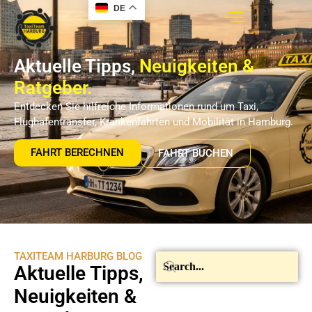
DE
Aktuelle Tipps,
Neuigkeiten &
Ratgeber.
Entdecken Sie hilfreiche Informationen rund um Taxi,
Flughafentransfer, Krankenfahrten und Mobilität in Hamburg.
FAHRT BERECHNEN
FAHRT BUCHEN
TAXITEAM HARBURG BLOG
Aktuelle Tipps,
Neuigkeiten &