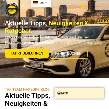
DE
Aktuelle Tipps,
Neuigkeiten &
Ratgeber.
Entdecken Sie hilfreiche Informationen rund um Taxi,
Flughafentransfer, Krankenfahrten und Mobilität in Hamburg.
FAHRT BERECHNEN
FAHRT BUCHEN
TAXITEAM HARBURG BLOG
Aktuelle Tipps,
Neuigkeiten &