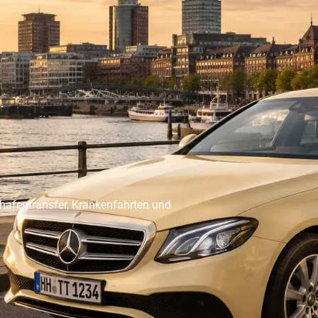
er Abholservice
Unser Großraumtaxi Service
Kranken
Impressum
Mehr
ghafentransfer, Krankenfahrten und