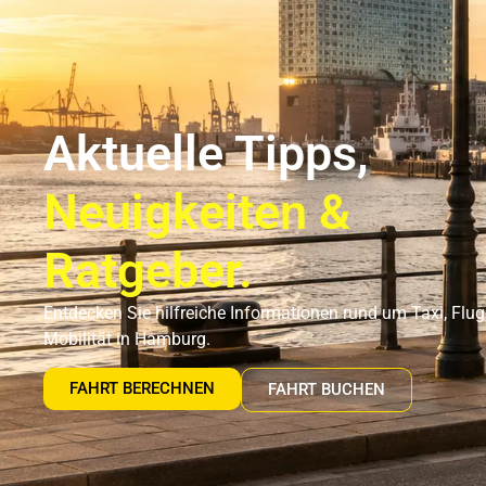
Flughafentransfer Hamburg
Uns
Aktuelle Tipps,
Neuigkeiten &
Ratgeber.
Entdecken Sie hilfreiche Informationen rund um Taxi, Flu
Mobilität in Hamburg.
FAHRT BERECHNEN
FAHRT BUCHEN