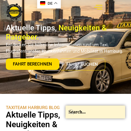
DE
Aktuelle Tipps,
Neuigkeiten &
Ratgeber.
Entdecken Sie hilfreiche Informationen rund um Taxi,
Flughafentransfer, Krankenfahrten und Mobilität in Hamburg.
FAHRT BERECHNEN
FAHRT BUCHEN
TAXITEAM HARBURG BLOG
Aktuelle Tipps,
Neuigkeiten &