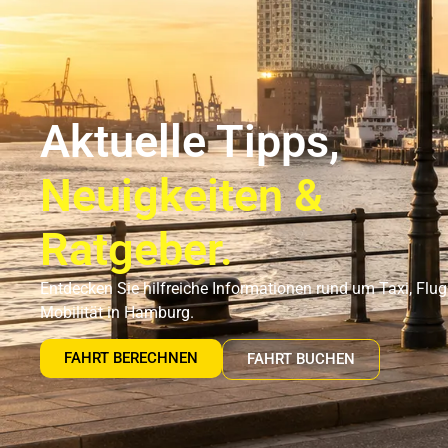
Flughafentransfer Hamburg
Uns
Aktuelle Tipps,
Neuigkeiten &
Ratgeber.
Entdecken Sie hilfreiche Informationen rund um Taxi, Flu
Mobilität in Hamburg.
FAHRT BERECHNEN
FAHRT BUCHEN