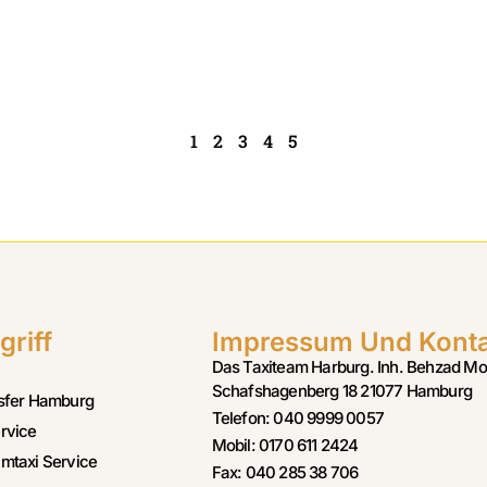
1
2
3
4
5
griff
Impressum Und Kont
Das Taxiteam Harburg. Inh. Behzad Mo
Schafshagenberg 18 21077 Hamburg
sfer Hamburg
Telefon: 040 9999 0057
rvice
Mobil: 0170 611 2424
mtaxi Service
Fax: 040 285 38 706