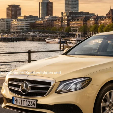
er Abholservice
Unser Großraumtaxi Service
Kranken
Impressum
Mehr
ghafentransfer, Krankenfahrten und