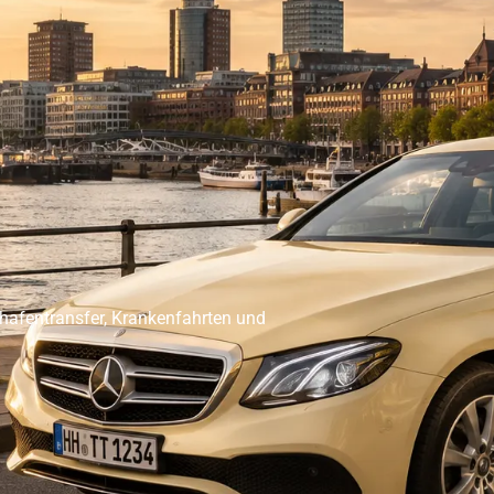
er Abholservice
Unser Großraumtaxi Service
Kranken
Impressum
Mehr
ghafentransfer, Krankenfahrten und