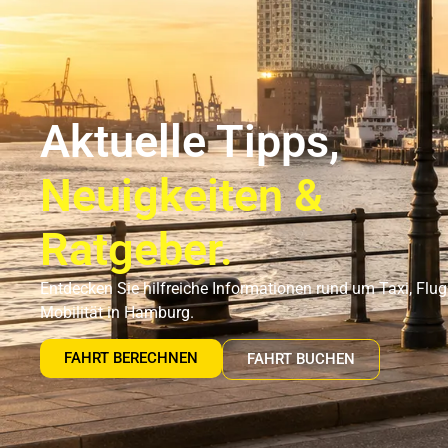
Flughafentransfer Hamburg
Uns
Aktuelle Tipps,
Neuigkeiten &
Ratgeber.
Entdecken Sie hilfreiche Informationen rund um Taxi, Flu
Mobilität in Hamburg.
FAHRT BERECHNEN
FAHRT BUCHEN