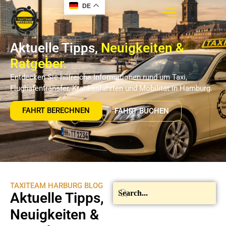
DE
Aktuelle Tipps,
Neuigkeiten &
Ratgeber.
Entdecken Sie hilfreiche Informationen rund um Taxi,
Flughafentransfer, Krankenfahrten und Mobilität in Hamburg.
FAHRT BERECHNEN
FAHRT BUCHEN
TAXITEAM HARBURG BLOG
Aktuelle Tipps,
Neuigkeiten &