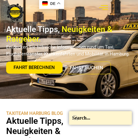
DE
Aktuelle Tipps,
Neuigkeiten &
Ratgeber.
Entdecken Sie hilfreiche Informationen rund um Taxi,
Flughafentransfer, Krankenfahrten und Mobilität in Hamburg.
FAHRT BERECHNEN
FAHRT BUCHEN
TAXITEAM HARBURG BLOG
Aktuelle Tipps,
Neuigkeiten &