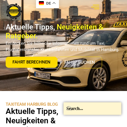
DE
Aktuelle Tipps,
Neuigkeiten &
Ratgeber.
Entdecken Sie hilfreiche Informationen rund um Taxi,
Flughafentransfer, Krankenfahrten und Mobilität in Hamburg.
FAHRT BERECHNEN
FAHRT BUCHEN
TAXITEAM HARBURG BLOG
Aktuelle Tipps,
Neuigkeiten &