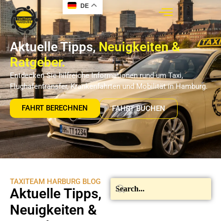
DE
Aktuelle Tipps,
Neuigkeiten &
Ratgeber.
Entdecken Sie hilfreiche Informationen rund um Taxi,
Flughafentransfer, Krankenfahrten und Mobilität in Hamburg.
FAHRT BERECHNEN
FAHRT BUCHEN
TAXITEAM HARBURG BLOG
Aktuelle Tipps,
Neuigkeiten &