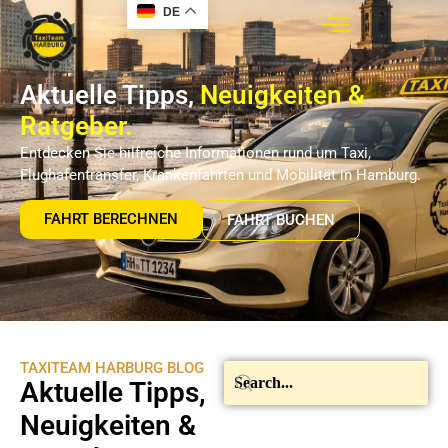
DE
Aktuelle Tipps,
Neuigkeiten &
Ratgeber.
Entdecken Sie hilfreiche Informationen rund um Taxi,
Flughafentransfer, Krankenfahrten und Mobilität in Hamburg.
FAHRT BERECHNEN
FAHRT BUCHEN
TAXITEAM HARBURG BLOG
Aktuelle Tipps,
Neuigkeiten &