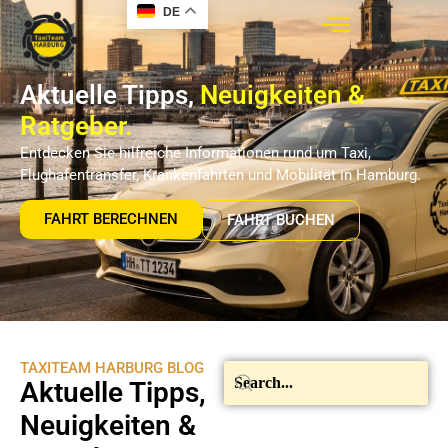
DE
Aktuelle Tipps,
Neuigkeiten &
Ratgeber.
Entdecken Sie hilfreiche Informationen rund um Taxi,
Flughafentransfer, Krankenfahrten und Mobilität in Hamburg.
FAHRT BERECHNEN
FAHRT BUCHEN
TAXITEAM HARBURG BLOG
Aktuelle Tipps,
Neuigkeiten &