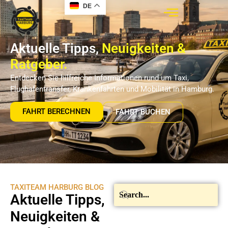
DE
Aktuelle Tipps,
Neuigkeiten &
Ratgeber.
Entdecken Sie hilfreiche Informationen rund um Taxi,
Flughafentransfer, Krankenfahrten und Mobilität in Hamburg.
FAHRT BERECHNEN
FAHRT BUCHEN
TAXITEAM HARBURG BLOG
Aktuelle Tipps,
Neuigkeiten &