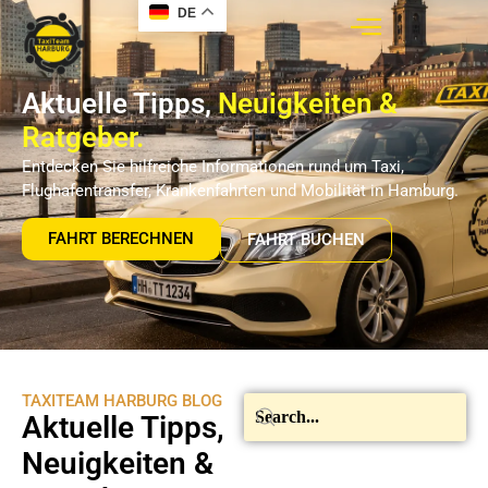
DE
Aktuelle Tipps,
Neuigkeiten &
Ratgeber.
Entdecken Sie hilfreiche Informationen rund um Taxi,
Flughafentransfer, Krankenfahrten und Mobilität in Hamburg.
FAHRT BERECHNEN
FAHRT BUCHEN
TAXITEAM HARBURG BLOG
Aktuelle Tipps,
Neuigkeiten &