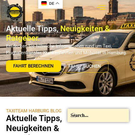
DE
Aktuelle Tipps,
Neuigkeiten &
Ratgeber.
Entdecken Sie hilfreiche Informationen rund um Taxi,
Flughafentransfer, Krankenfahrten und Mobilität in Hamburg.
FAHRT BERECHNEN
FAHRT BUCHEN
TAXITEAM HARBURG BLOG
Aktuelle Tipps,
Neuigkeiten &