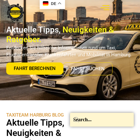
DE
Aktuelle Tipps,
Neuigkeiten &
Ratgeber.
Entdecken Sie hilfreiche Informationen rund um Taxi,
Flughafentransfer, Krankenfahrten und Mobilität in Hamburg.
FAHRT BERECHNEN
FAHRT BUCHEN
TAXITEAM HARBURG BLOG
Aktuelle Tipps,
Neuigkeiten &