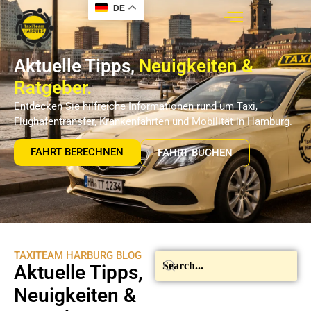
DE
Aktuelle Tipps,
Neuigkeiten &
Ratgeber.
Entdecken Sie hilfreiche Informationen rund um Taxi,
Flughafentransfer, Krankenfahrten und Mobilität in Hamburg.
FAHRT BERECHNEN
FAHRT BUCHEN
TAXITEAM HARBURG BLOG
Aktuelle Tipps,
Neuigkeiten &