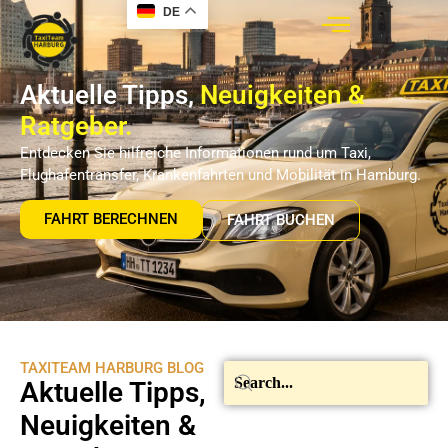
DE
Aktuelle Tipps,
Neuigkeiten &
Ratgeber.
Entdecken Sie hilfreiche Informationen rund um Taxi,
Flughafentransfer, Krankenfahrten und Mobilität in Hamburg.
FAHRT BERECHNEN
FAHRT BUCHEN
TAXITEAM HARBURG BLOG
Aktuelle Tipps,
Neuigkeiten &