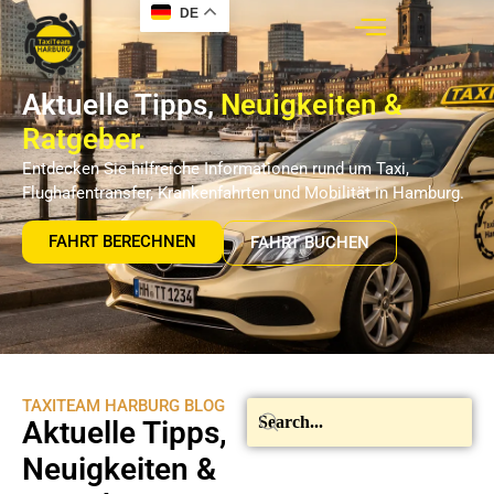
DE
Aktuelle Tipps,
Neuigkeiten &
Ratgeber.
Entdecken Sie hilfreiche Informationen rund um Taxi,
Flughafentransfer, Krankenfahrten und Mobilität in Hamburg.
FAHRT BERECHNEN
FAHRT BUCHEN
TAXITEAM HARBURG BLOG
Aktuelle Tipps,
Neuigkeiten &