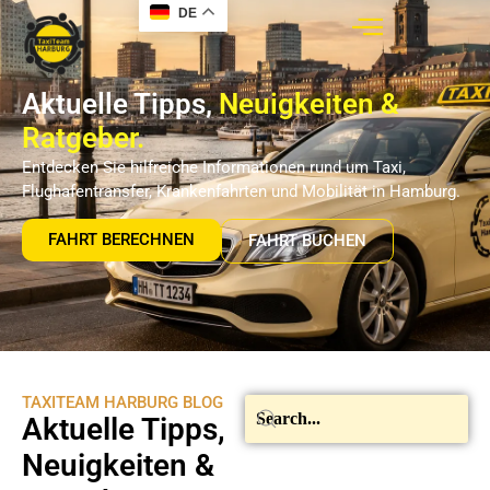
DE
Aktuelle Tipps,
Neuigkeiten &
Ratgeber.
Entdecken Sie hilfreiche Informationen rund um Taxi,
Flughafentransfer, Krankenfahrten und Mobilität in Hamburg.
FAHRT BERECHNEN
FAHRT BUCHEN
TAXITEAM HARBURG BLOG
Aktuelle Tipps,
Neuigkeiten &