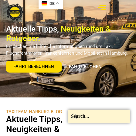
DE
Aktuelle Tipps,
Neuigkeiten &
Ratgeber.
Entdecken Sie hilfreiche Informationen rund um Taxi,
Flughafentransfer, Krankenfahrten und Mobilität in Hamburg.
FAHRT BERECHNEN
FAHRT BUCHEN
TAXITEAM HARBURG BLOG
Aktuelle Tipps,
Neuigkeiten &