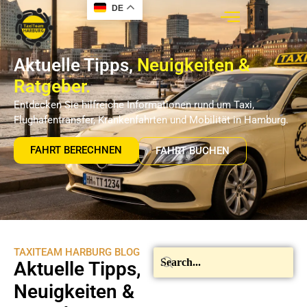
DE
Aktuelle Tipps,
Neuigkeiten &
Ratgeber.
Entdecken Sie hilfreiche Informationen rund um Taxi,
Flughafentransfer, Krankenfahrten und Mobilität in Hamburg.
FAHRT BERECHNEN
FAHRT BUCHEN
TAXITEAM HARBURG BLOG
Aktuelle Tipps,
Neuigkeiten &