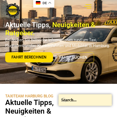
DE
Aktuelle Tipps,
Neuigkeiten &
Ratgeber.
Entdecken Sie hilfreiche Informationen rund um Taxi,
Flughafentransfer, Krankenfahrten und Mobilität in Hamburg.
FAHRT BERECHNEN
FAHRT BUCHEN
TAXITEAM HARBURG BLOG
Aktuelle Tipps,
Neuigkeiten &