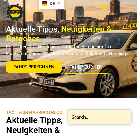
DE
Aktuelle Tipps,
Neuigkeiten &
Ratgeber.
Entdecken Sie hilfreiche Informationen rund um Taxi,
Flughafentransfer, Krankenfahrten und Mobilität in Hamburg.
FAHRT BERECHNEN
FAHRT BUCHEN
TAXITEAM HARBURG BLOG
Aktuelle Tipps,
Neuigkeiten &