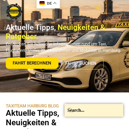
DE
Aktuelle Tipps,
Neuigkeiten &
Ratgeber.
Entdecken Sie hilfreiche Informationen rund um Taxi,
Flughafentransfer, Krankenfahrten und Mobilität in Hamburg.
FAHRT BERECHNEN
FAHRT BUCHEN
TAXITEAM HARBURG BLOG
Aktuelle Tipps,
Neuigkeiten &