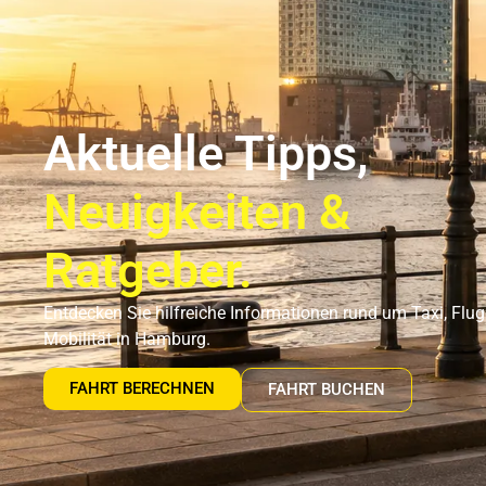
Flughafentransfer Hamburg
Uns
Aktuelle Tipps,
Neuigkeiten &
Ratgeber.
Entdecken Sie hilfreiche Informationen rund um Taxi, Flu
Mobilität in Hamburg.
FAHRT BERECHNEN
FAHRT BUCHEN