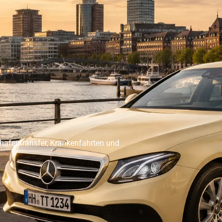
er Abholservice
Unser Großraumtaxi Service
Kranken
Impressum
Mehr
ghafentransfer, Krankenfahrten und