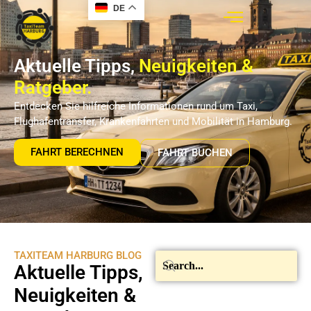
DE
Aktuelle Tipps,
Neuigkeiten &
Ratgeber.
Entdecken Sie hilfreiche Informationen rund um Taxi,
Flughafentransfer, Krankenfahrten und Mobilität in Hamburg.
FAHRT BERECHNEN
FAHRT BUCHEN
TAXITEAM HARBURG BLOG
Aktuelle Tipps,
Neuigkeiten &