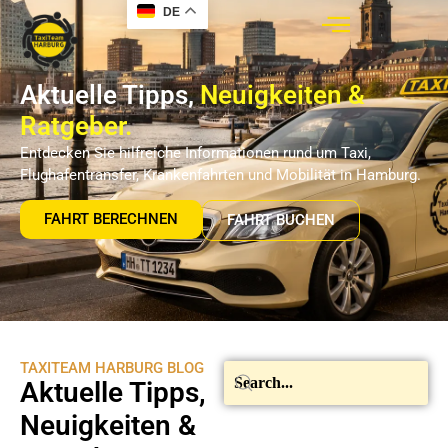
DE
Aktuelle Tipps,
Neuigkeiten &
Ratgeber.
Entdecken Sie hilfreiche Informationen rund um Taxi,
Flughafentransfer, Krankenfahrten und Mobilität in Hamburg.
FAHRT BERECHNEN
FAHRT BUCHEN
TAXITEAM HARBURG BLOG
Aktuelle Tipps,
Neuigkeiten &