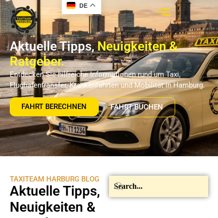
DE
Aktuelle Tipps,
Neuigkeiten &
Ratgeber.
Entdecken Sie hilfreiche Informationen rund um Taxi,
Flughafentransfer, Krankenfahrten und Mobilität in Hamburg.
FAHRT BERECHNEN
FAHRT BUCHEN
TAXITEAM HARBURG BLOG
Aktuelle Tipps,
Neuigkeiten &