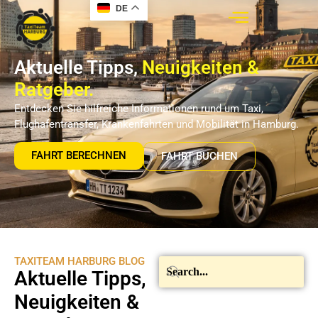
DE
Aktuelle Tipps,
Neuigkeiten &
Ratgeber.
Entdecken Sie hilfreiche Informationen rund um Taxi,
Flughafentransfer, Krankenfahrten und Mobilität in Hamburg.
FAHRT BERECHNEN
FAHRT BUCHEN
TAXITEAM HARBURG BLOG
Aktuelle Tipps,
Neuigkeiten &