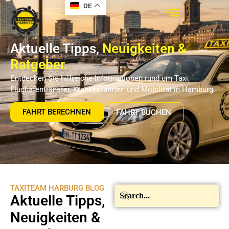
DE
Aktuelle Tipps,
Neuigkeiten &
Ratgeber.
Entdecken Sie hilfreiche Informationen rund um Taxi,
Flughafentransfer, Krankenfahrten und Mobilität in Hamburg.
FAHRT BERECHNEN
FAHRT BUCHEN
TAXITEAM HARBURG BLOG
Aktuelle Tipps,
Neuigkeiten &