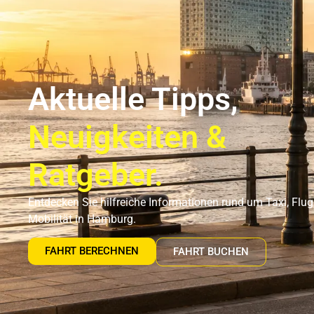
Flughafentransfer Hamburg
Uns
Aktuelle Tipps,
Neuigkeiten &
Ratgeber.
Entdecken Sie hilfreiche Informationen rund um Taxi, Flu
Mobilität in Hamburg.
FAHRT BERECHNEN
FAHRT BUCHEN