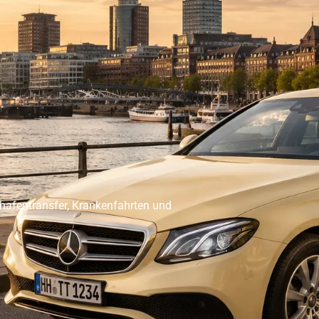
er Abholservice
Unser Großraumtaxi Service
Kranken
Impressum
Mehr
ghafentransfer, Krankenfahrten und