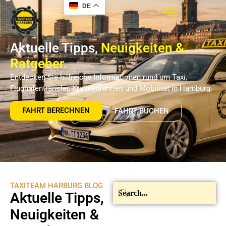
DE
Aktuelle Tipps,
Neuigkeiten &
Ratgeber.
Entdecken Sie hilfreiche Informationen rund um Taxi,
Flughafentransfer, Krankenfahrten und Mobilität in Hamburg.
FAHRT BERECHNEN
FAHRT BUCHEN
TAXITEAM HARBURG BLOG
Aktuelle Tipps,
Neuigkeiten &