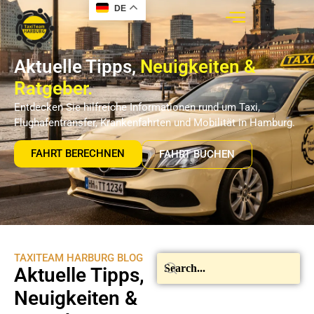
DE
Aktuelle Tipps,
Neuigkeiten &
Ratgeber.
Entdecken Sie hilfreiche Informationen rund um Taxi,
Flughafentransfer, Krankenfahrten und Mobilität in Hamburg.
FAHRT BERECHNEN
FAHRT BUCHEN
TAXITEAM HARBURG BLOG
Aktuelle Tipps,
Neuigkeiten &